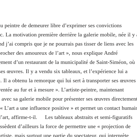
u peintre de demeurer libre d’exprimer ses convictions
c. La motivation première derrière la galerie mobile, née il y 
nd j’ai compris que je ne pourrais pas tisser de liens avec les
procher des amoureux de l’art », nous explique André
ement d’un restaurant de la municipalité de Saint-Siméon, où
ses œuvres. Il y a vendu six tableaux, et l’expérience lui a
. Il a obtenu la remorque qui lui sert à transporter ses œuvres
ventée au fur et à mesure ». L’artiste-peintre, maintenant
 avec sa galerie mobile pour présenter ses œuvres directemen
. « L’art a une influence positive » et permet un contact humai
’art, affirme-t-il.
Les tableaux abstraits et semi-figuratifs
èdent d’ailleurs la force de permettre une « projection de
iste, mais surtout une partie du spectateur, qui interprète