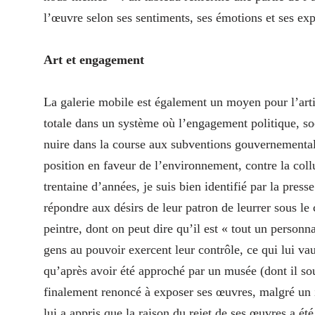
l’œuvre selon ses sentiments, ses émotions et ses exp
Art et engagement
La galerie mobile est également un moyen pour l’artis
totale dans un système où l’engagement politique, soc
nuire dans la course aux subventions gouvernementale
position en faveur de l’environnement, contre la col
trentaine d’années, je suis bien identifié par la pres
répondre aux désirs de leur patron de leurrer sous le 
peintre, dont on peut dire qu’il est « tout un personn
gens au pouvoir exercent leur contrôle, ce qui lui va
qu’après avoir été approché par un musée (dont il so
finalement renoncé à exposer ses œuvres, malgré un i
lui a appris que la raison du rejet de ses œuvres a é