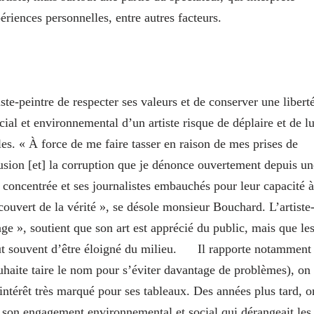
ériences personnelles, entre autres facteurs.
te-peintre de respecter ses valeurs et de conserver une libert
ial et environnemental d’un artiste risque de déplaire et de lu
s. « À force de me faire tasser en raison de mes prises de
lusion [et] la corruption que je dénonce ouvertement depuis un
se concentrée et ses journalistes embauchés pour leur capacité à
couvert de la vérité », se désole monsieur Bouchard. L’artiste
age », soutient que son art est apprécié du public, mais que le
ut souvent d’être éloigné du milieu.
Il rapporte notamment
uhaite taire le nom pour s’éviter davantage de problèmes), on
ntérêt très marqué pour ses tableaux. Des années plus tard, o
té son engagement environnemental et social qui dérangeait les