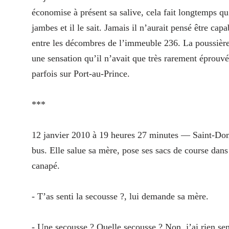
économise à présent sa salive, cela fait longtemps qu
jambes et il le sait. Jamais il n’aurait pensé être capab
entre les décombres de l’immeuble 236. La poussière
une sensation qu’il n’avait que très rarement éprouvé
parfois sur Port-au-Prince.
***
12 janvier 2010
à 19 heures 27 minutes — Saint-Do
bus. Elle salue sa mère, pose ses sacs de course dans l
canapé.
- T’as senti la secousse ?, lui demande sa mère.
- Une secousse ? Quelle secousse ? Non, j’ai rien se