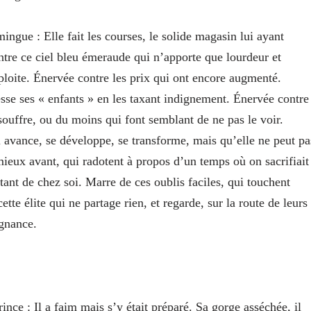
omingue
: Elle fait les courses, le solide magasin lui ayant
ontre ce ciel bleu émeraude qui n’apporte que lourdeur et
xploite. Énervée contre les prix qui ont encore augmenté.
e ses « enfants » en les taxant indignement. Énervée contre
souffre, ou du moins qui font semblant de ne pas le voir.
 avance, se développe, se transforme, mais qu’elle ne peut pa
mieux avant, qui radotent à propos d’un temps où on sacrifiait
rtant de chez soi. Marre de ces oublis faciles, qui touchent
tte élite qui ne partage rien, et regarde, sur la route de leurs
ugnance.
rince
: Il a faim mais s’y était préparé. Sa gorge asséchée, il