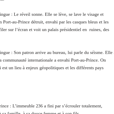
ingue
: Le réveil sonne. Elle se lève, se lave le visage et
n Port-au-Prince détruit, envahi par les casques bleus et les
ler sur l’écran et voit un palais présidentiel en
ruines, des
ingue
: Son patron arrive au bureau, lui parle du séisme. Elle 
 La communauté internationale a envahi Port-au-Prince. On
 est un lieu à enjeux géopolitiques et les différents pays
rince
: L’immeuble 236 a fini par s’écrouler totalement,
 sa famille, à sa douce femme et à son fils.