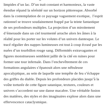
limpides d’un lac. D’un trait constant et harmonieux, la vaste
étendue répand la sérénité sur un horizon pittoresque. Absorbé
dans la contemplation de ce paysage vaguement exotique,
l’esprit
rationnel se trouve soudainement frappé par la teinte fantastique
de ses profondeurs multiples. La projection d’un miroitement
d’émeraude dans un ciel tourmenté arrache alors les âmes à la
réalité pour les porter sur les volutes d’un univers dantesque. Le
tracé régulier des nappes lumineuses est tout à coup écrasé par les
nuées d’un tourbillon rouge sang. Difformités extravagantes et
figures monstrueuses semblent jaillir de la cité en ruines pour
former une tour infernale. Dans l’enchevêtrement de ces
formations angulaires s’épanouit alors une nébuleuse
apocalyptique, au sein de laquelle une tempête de feu s’échappe
des griffes du diable. Depuis les profondeurs placides jusqu’à la
voûte torturée de cette figure satanique, textures, couleurs et
univers s’accordent sur une danse macabre. Une véritable fusion
des matières, des styles et des imaginaires explose alors dans une
effervescence cataclysmique.