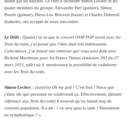
italien par un baryton. Le chef d’orchestre Simon Leclerc et les
quatre membres du groupe, Alexandre Parr (guitare), Simon
Proulx (guitare), Pierre-Luc Boisvert (basse) et Charles Dubreuil
(batterie), ont accepté de nous rencontrer.
Le Délit
:
Quand j’ai su que le concert OSM POP serait avec les
Trois Accords, j’ai pensé que l’idée était très intéressante.
Coïncidence, j’ai trouvé une entrevue que vous avez faite avec
Richard Martineau pour les
Francs Tireurs
(émission 393 du 27
mars 2013, ndlr) où il mentionnait la possibilité de collaborer
avec les Trois Accords.
Simon Leclerc :
(surpris) Oh my god !
C’est bon ! Parce que
j’étais sûr que personne ne soulèverait ça. Effectivement,
(faisant
référence aux Trois Accords)
il trouvait qu’on faisait trop de
concerts populaires. Il a dit : « ce sera quoi la suite ? Hawaïenne
en symphonique ? ».