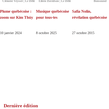
Clément Veysset | Le Délit
Eileen Davidson | Le Délit
Bonsound
Plume québécoise :
Musique québécoise
Safia Nolin,
zoom sur Kim Thúy
pour tous·tes
révélation québécoise
10 janvier 2024
8 octobre 2025
27 octobre 2015
Dernière édition