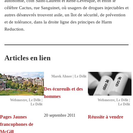
autonomie, coin Saint-Laurent et René-Lévesque, et enfin le
célèbre Cactus, rue Sanguinet, où usagers de drogues injectables et
autres désœuvrés trouvent asile, un îlot de sécurité, de prévention
et de tolérance, dans la droite ligne des principes de Harm
Reduction.
Articles en lien
Marek Ahnee | Le Délit
Des écureuils et des
hommes
Webmestre, Le Délit |
Webmestre, Le Délit |
Le Délit
Le Délit
20 septembre 2011
Pages Jaunes
Réussite à vendre
francophones de
McGill