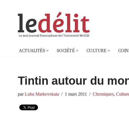
Aller
au
contenu
ACTUALITÉS
SOCIÉTÉ
CULTURE
COIN
Tintin autour du mo
par
Luba Markovskaia
1 mars 2011
Chroniques
,
Cultur