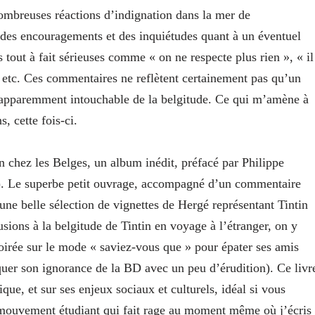
nombreuses réactions d’indignation dans la mer de
des encouragements et des inquiétudes quant à un éventuel
tout à fait sérieuses comme « on ne respecte plus rien », « il
», etc. Ces commentaires ne reflètent certainement pas qu’un
le apparemment intouchable de la belgitude. Ce qui m’amène à
, cette fois-ci.
n chez les Belges, un album inédit, préfacé par Philippe
as). Le superbe petit ouvrage, accompagné d’un commentaire
t une belle sélection de vignettes de Hergé représentant Tintin
sions à la belgitude de Tintin en voyage à l’étranger, on y
oirée sur le mode « saviez-vous que » pour épater ses amis
asquer son ignorance de la BD avec un peu d’érudition). Ce livr
ue, et sur ses enjeux sociaux et culturels, idéal si vous
 mouvement étudiant qui fait rage au moment même où j’écris