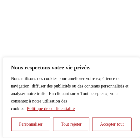
Nous respectons votre vie privée.
Nous utilisons des cookies pour améliorer votre expérience de
navigation, diffuser des publicités ou des contenus personnalisés et
analyser notre trafic. En cliquant sur « Tout accepter », vous
consentez à notre utilisation des
cookies.
Politique de confidentialité
À propos
Principes
Contribuer
Publicité
Personnaliser
Tout rejeter
Accepter tout
Confidentialité
DPS – SPD
McGill Daily
Auteur.e.s
Archives
Contact