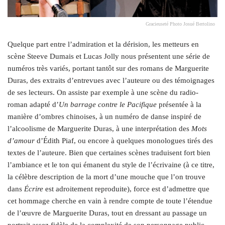
Gracieuseté Photo Josué Bertolino
Quelque part entre l’admiration et la dérision, les metteurs en
scène Steeve Dumais et Lucas Jolly nous présentent une série de
numéros très variés, portant tantôt sur des romans de Marguerite
Duras, des extraits d’entrevues avec l’auteure ou des témoignages
de ses lecteurs. On assiste par exemple à une scène du radio-
roman adapté d’
Un barrage contre le Pacifique
présentée à la
manière d’ombres chinoises, à un numéro de danse inspiré de
l’alcoolisme de Marguerite Duras, à une interprétation des
Mots
d’amour
d’Édith Piaf, ou encore à quelques monologues tirés des
textes de l’auteure. Bien que certaines scènes traduisent fort bien
l’ambiance et le ton qui émanent du style de l’écrivaine (à ce titre,
la célèbre description de la mort d’une mouche que l’on trouve
dans
Écrire
est adroitement reproduite), force est d’admettre que
cet hommage cherche en vain à rendre compte de toute l’étendue
de l’œuvre de Marguerite Duras, tout en dressant au passage un
portrait assez fidèle de la complexité de son personnage public.