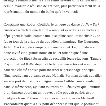
étrangers semblent même s’être sentis investis d’un certain devoir,
celui d’évaluer le réalisme de l’œuvre, plus particulièrement de la
représentation du monde du ballet qu’elle véhicule.
Constatant que Robert Gottlieb, le critique de danse
du New York
Observer
a déclaré que le film « renouait avec tous ces clichés qui
dépeignent le ballet comme une discipline sado- masochiste », ce
fut au tour de la critique du quotidien britannique
The Guardian
,
Judith Mackrell, de s’emparer du même sujet. La journaliste a
donc invité cinq grands noms du ballet britannique à une
projection de
Black Swan
afin de recueillir leurs réactions. Tamara
Rojo du
Royal Ballet
déplorait le fait qu’une actrice et non une
ballerine eût été choisie pour incarner le personnage principal,
Nina, soulignant au passage que Nathalie Portman devait travailler
sur son port de bras. Sa collègue Lauren Cuthbertson abondait
dans le même sens, ajoutant toutefois qu’il était vrai que l’attitude
d’un danseur abordant un nouveau rôle pouvait parfois avoir
quelque chose d’obsessif. Les trois autres invités de Mackrell
s’accordaient quant à eux pour dénoncer le fait que le portrait du