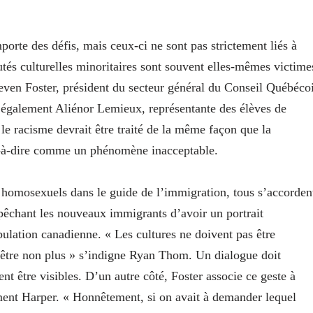
porte des défis, mais ceux-ci ne sont pas strictement liés à
s culturelles minoritaires sont souvent elles-mêmes victime
teven Foster, président du secteur général du Conseil Québéco
également Aliénor Lemieux, représentante des élèves de
e racisme devrait être traité de la même façon que la
-à-dire comme un phénomène inacceptable.
es homosexuels dans le guide de l’immigration, tous s’accorden
mpêchant les nouveaux immigrants d’avoir un portrait
opulation canadienne. « Les cultures ne doivent pas être
s l’être non plus » s’indigne Ryan Thom. Un dialogue doit
vent être visibles. D’un autre côté, Foster associe ce geste à
ement Harper. « Honnêtement, si on avait à demander lequel