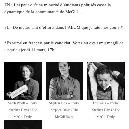
ZN : J’ai peur qu’une minorité d’étudiants politisés casse la
dynamique de la communauté de McGill.
SL : De mettre tant d’efforts dans l’AÉUM que je rate mes cours.*
*Exprimé en français par le candidat. Votez au ovs​.ssmu​.mcgill​.ca
jusqu’au jeudi 11 mars, 17h.
Sarah Woolf – Photo :
Stephen Link – Photo :
Trip Yang – Photo :
Stephen Davis / The
Stephen Davis / The
Stephen Davis / The
McGill Daily
McGill Daily
McGill Daily