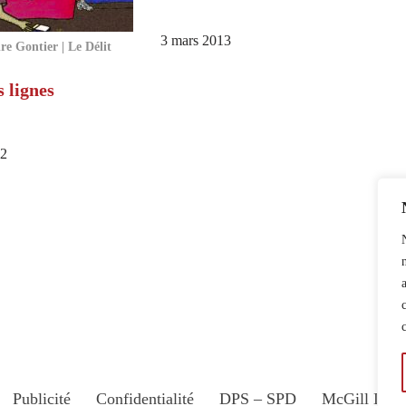
3 mars 2013
e Gontier | Le Délit
s lignes
22
Publicité
Confidentialité
DPS – SPD
McGill Dail