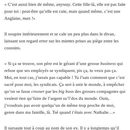
« C’est aussi bien de même,
anyway
. Cette fille-là, elle est pas faite
pour toi : peut-être qu’elle est cute, mais quand même, c’est une
Anglaise,
man !
»
Il soupire intérieurement et se cale un peu plus dans le divan,
laissant son regard errer sur les miettes prises au piège entre les
coussins.
« Si ça se trouve, son père est le gérant d’une grosse
business
qui
refuse que ses employés se syndiquent, pis ça, tu veux pas ça.
Moi, en tout cas, j’serais pas capable ! Tu l’sais comment que c’est
sacré pour moi, les syndicats. Ça sert à unir le monde, à empêcher
qu’on se fasse
crosser
par les
big boss
des grosses compagnies qui
veulent rien qu’faire de l’argent su’l’dos du monde. Ouin,
j’voudrais pas avoir quelqu’un de même trop proche de moi,
genre dans ma famille, là. Tsé quand t’étais avec Nathalie…»
Il sursaute tout à coup au nom de son ex. Il y a longtemps qu’il