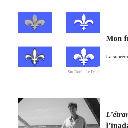
Mon fr
La supréma
Stu Doré | Le Délit
L’étra
l’inad