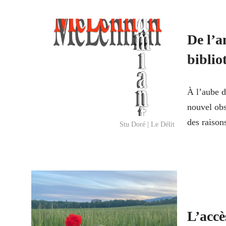
De l’a
bibli
À l’aube d
nouvel obs
des raiso
Stu Doré | Le Délit
L’accè