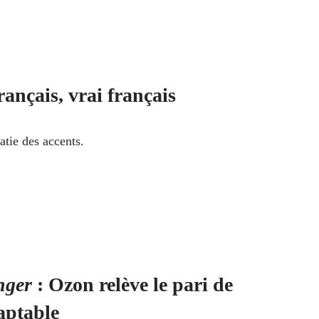
ançais, vrai français
tie des accents.
nger
: Ozon relève le pari de
aptable