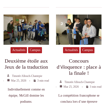
Actualités
Campus
Actualités
Campus
Concours
Deuxième étoile aux
d’éloquence : place à
Jeux de la traduction
la finale !
Timotée Allouch-Chantepie
Mar 25, 2026
3 min read
Timotée Allouch-Chantepie
Mar 25, 2026
3 min read
Individuellement comme en
La compétition francophone se
équipe, McGill domine les
conclura lors d’une épreuve
podiums.