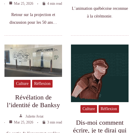
Mar 25, 2026
4 min read
L’animation québécoise reconnue
Retour sur la projection et
à la cérémonie.
discussion pour les 50 ans…
Culture
Réflexion
Révélation de
l’identité de Banksy
Culture
Réflexion
Juliette Aviat
Dis-moi comment
Mar 25, 2026
3 min read
écrire, je te dirai qui