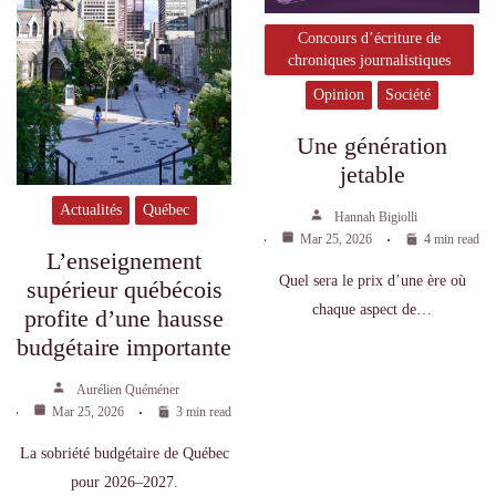
Concours d’écriture de
chroniques journalistiques
Opinion
Société
Une génération
jetable
Actualités
Québec
Hannah Bigiolli
Mar 25, 2026
4 min read
L’enseignement
Quel sera le prix d’une ère où
supérieur québécois
chaque aspect de…
profite d’une hausse
budgétaire importante
Aurélien Quéméner
Mar 25, 2026
3 min read
La sobriété budgétaire de Québec
pour 2026–2027.