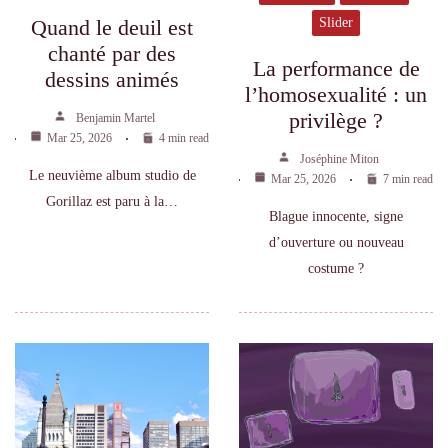
Quand le deuil est
Slider
chanté par des
La performance de
dessins animés
l’homosexualité : un
privilège ?
Benjamin Martel
Mar 25, 2026
4 min read
Joséphine Miton
Le neuvième album studio de
Mar 25, 2026
7 min read
Gorillaz est paru à la…
Blague innocente, signe
d’ouverture ou nouveau
costume ?