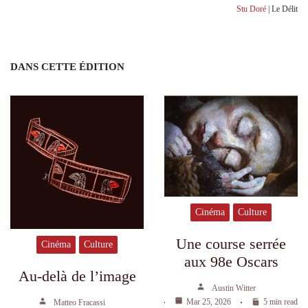
Stu Doré
| Le Délit
DANS CETTE ÉDITION
Cinéma
Culture
Une course serrée
Cinéma
Culture
aux 98e Oscars
Au-delà de l’image
Austin Witter
Mar 25, 2026
5 min read
Matteo Fracassi