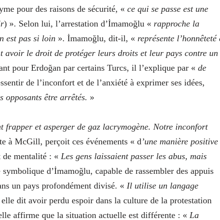
yme pour des raisons de sécurité, «
ce qui se passe est une
lr
) ». Selon lui, l’arrestation d’İmamoğlu «
rapproche la
 est pas si loin
». İmamoğlu, dit-il, «
représente l’honnêteté 
t avoir le droit de protéger leurs droits et leur pays contre un
ant pour Erdoğan par certains Turcs, il l’explique par «
de
ssentir de l’inconfort et de l’anxiété à exprimer ses idées,
es opposants être arrêtés.
»
nt frapper et asperger de gaz lacrymogène. Notre inconfort
te à McGill, perçoit ces événements « d
’une manière positive
t de mentalité : «
Les gens laissaient passer les abus, mais
ce symbolique d’İmamoğlu, capable de rassembler des appuis
ans un pays profondément divisé. «
Il utilise un langage
lle dit avoir perdu espoir dans la culture de la protestation
elle affirme que la situation actuelle est différente : «
La