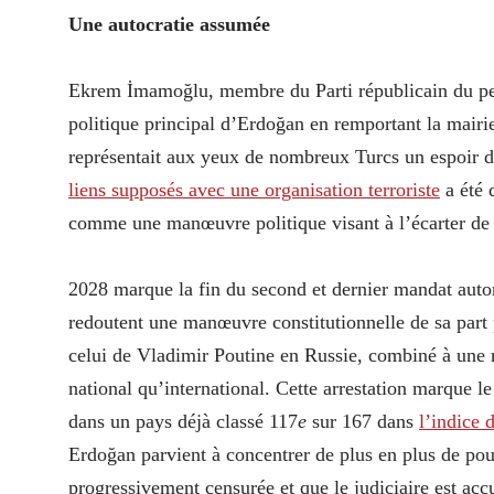
Une autocratie assumée
Ekrem İmamoğlu, membre du Parti républicain du pe
politique principal d’Erdoğan en remportant la mairie
représentait aux yeux de nombreux Turcs un espoir 
liens supposés avec une organisation terroriste
a été 
comme une manœuvre politique visant à l’écarter de l
2028 marque la fin du second et dernier mandat aut
redoutent une manœuvre constitutionnelle de sa part
celui de Vladimir Poutine en Russie, combiné à une r
national qu’international. Cette arrestation marque le
dans un pays déjà classé 117
e
sur 167 dans
l’indice 
Erdoğan parvient à concentrer de plus en plus de pou
progressivement censurée et que le judiciaire est acc