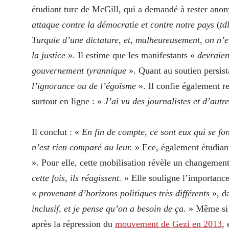
étudiant turc de McGill, qui a demandé à rester anon
attaque contre la démocratie et contre notre pays
(
td
Turquie d’une dictature, et, malheureusement, on n’en
la justice
». Il estime que les manifestants «
devraien
gouvernement tyrannique
». Quant au soutien persist
l’ignorance ou de l’égoïsme
». Il confie également re
surtout en ligne : «
J’ai vu des journalistes et d’autr
Il conclut : «
En fin de compte, ce sont eux qui se fo
n’est rien comparé au leur.
» Ece, également étudian
». Pour elle, cette mobilisation révèle un changemen
cette fois, ils réagissent.
» Elle souligne l’importan
«
provenant d’horizons politiques très différents
», d
inclusif, et je pense qu’on a besoin de ça.
» Même si e
après la répression du
mouvement de Gezi en 2013
, 