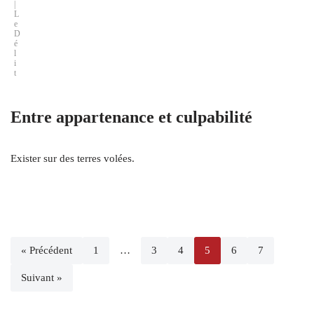
|
L
e
D
é
l
i
t
Entre appartenance et culpabilité
Exister sur des terres volées.
« Précédent
1
…
3
4
5
6
7
Suivant »