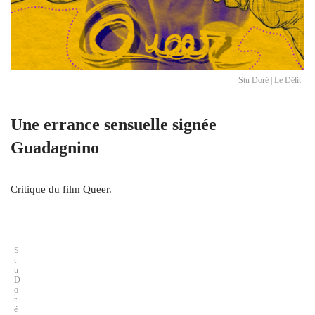
Stu Doré | Le Délit
Une errance sensuelle signée
Guadagnino
Critique du film Queer.
S
t
u
D
o
r
é