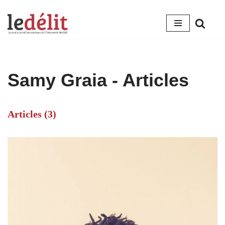
Aller
au
contenu
Samy Graia
- Articles
Articles (3)