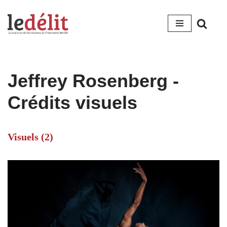
Aller
au
contenu
Jeffrey Rosenberg -
Crédits visuels
Visuels (2)