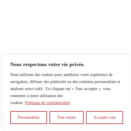
Nous respectons votre vie privée.
Nous utilisons des cookies pour améliorer votre expérience de
navigation, diffuser des publicités ou des contenus personnalisés et
analyser notre trafic. En cliquant sur « Tout accepter », vous
consentez à notre utilisation des
cookies.
Politique de confidentialité
À propos
Principes
Contribuer
Publicité
Personnaliser
Tout rejeter
Accepter tout
Confidentialité
DPS – SPD
McGill Daily
Auteur.e.s
Archives
Contact