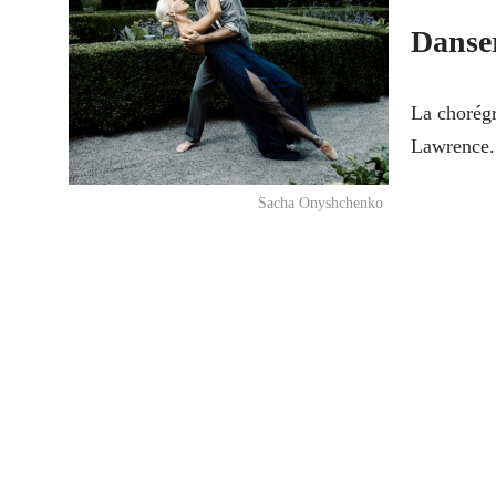
Danser
La chorég
Lawrence.
Sacha Onyshchenko