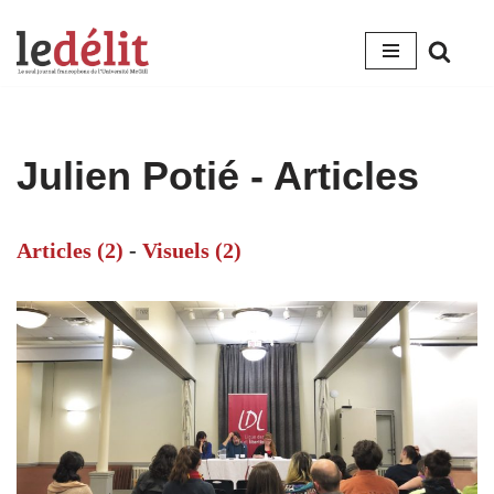
Aller
au
contenu
Julien Potié
- Articles
Articles (2)
-
Visuels (2)