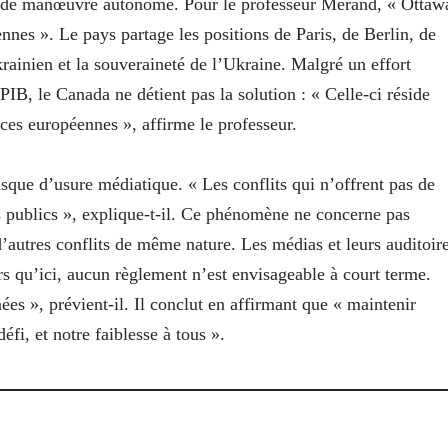
e de manœuvre autonome. Pour le professeur Mérand, « Ottaw
éennes ». Le pays partage les positions de Paris, de Berlin, de
rainien et la souveraineté de l’Ukraine. Malgré un effort
IB, le Canada ne détient pas la solution : « Celle-ci réside
ces européennes », affirme le professeur.
sque d’usure médiatique. « Les conflits qui n’offrent pas de
urs publics », explique-t-il. Ce phénomène ne concerne pas
’autres conflits de même nature. Les médias et leurs auditoir
lors qu’ici, aucun règlement n’est envisageable à court terme.
ées », prévient-il. Il conclut en affirmant que « maintenir
défi, et notre faiblesse à tous ».