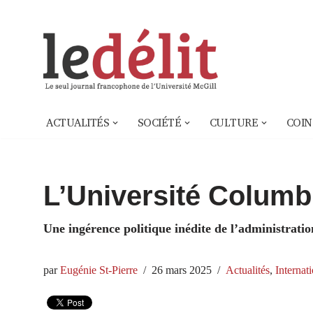
Aller
au
contenu
ACTUALITÉS
SOCIÉTÉ
CULTURE
COIN
L’Université Columb
Une ingérence politique inédite de l’administrat
par
Eugénie St-Pierre
26 mars 2025
Actualités
,
Internat