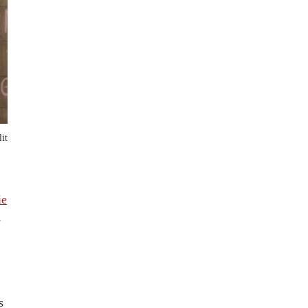
it
ie
e
s