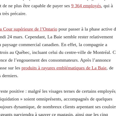
it de ne plus être capable de payer ses
9 364 employés
, qui à
n très précaire.
a Cour supérieure de l’Ontario
pour passer à la phase active 
 lundi 24 mars. Cependant, La Baie semble rester relativement
du paysage commercial canadien. En effet, la compagnie a
trois au Québec, incluant celui du centre-ville de Montréal. C
cence de l’engouement des consommateurs. Après l’annonce
asse sur les
produits à rayures emblématiques de La Baie
, de
 derniers.
reste positive : malgré les visages ternes de certains employés
 liquidation » soient omniprésents, accompagnés de quelques
oujours dynamique, de nombreux clients arpentant ses couloir
rigeants parviendra à sauver ce magasin, ainsi que les cinq