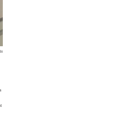
it
a
t