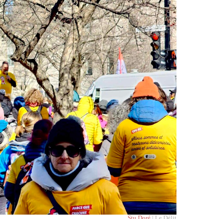
Stu Doré
| Le Délit