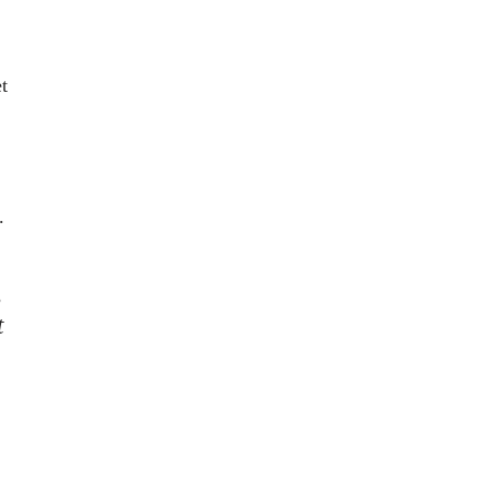
t
e.
,
t