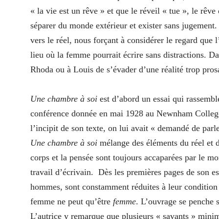
« la vie est un rêve » et que le réveil « tue », le rêv
séparer du monde extérieur et exister sans jugement. 
vers le réel, nous forçant à considérer le regard que
lieu où la femme pourrait écrire sans distractions. D
Rhoda ou à Louis de s’évader d’une réalité trop pros
Une chambre à soi
est d’abord un essai qui rassemb
conférence donnée en mai 1928 au Newnham College 
l’incipit de son texte, on lui avait « demandé de par
Une chambre à soi
mélange des éléments du réel et 
corps et la pensée sont toujours accaparées par le mo
travail d’écrivain. Dès les premières pages de son e
hommes, sont constamment réduites à leur condition 
femme ne peut qu’être
femme
. L’ouvrage se penche s
L’autrice y remarque que plusieurs « savants » minimi