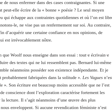
ue de nous enfermer dans des cases contraignantes. Si une
nt peut-elle écrire de la « bonne » poésie ? Le seul moyen
eu qui échappe aux contraintes quotidiennes et où l’on est libr
, notons-le, ne vise pas un renfermement sur soi. Au contraire,
fin d’acquérir une certaine confiance en nos opinions, de
qui est irrévocablement nôtre.
on que Woolf nous enseigne dans son essai : tout·e écrivain·e
oduire des textes qui ne lui ressemblent pas. Bernard lui-même
semble néanmoins posséder son existence indépendante. Et je
t probablement fabriquées dans la solitude ».
Les Vagues
n’es
e ». Son écriture est beaucoup moins accessible que ne l’est
 de conscience dont l’exploration caractérise fortement les
 la lecture. Il s’agit néanmoins d’une œuvre des plus
 nous enveloppent. Si aucune revendication féministe n’est