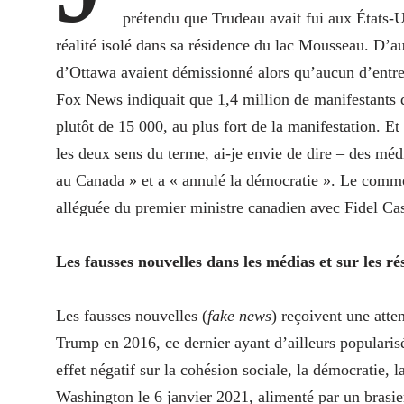
prétendu que Trudeau avait fui aux États-Un
réalité isolé dans sa résidence du lac Mousseau. D’aut
d’Ottawa avaient démissionné alors qu’aucun d’entre e
Fox News indiquait que 1,4 million de manifestants dé
plutôt de 15 000, au plus fort de la manifestation. E
les deux sens du terme, ai-je envie de dire – des médi
au Canada » et a « annulé la démocratie ». Le comme
alléguée du premier ministre canadien avec Fidel Cas
Les fausses nouvelles dans les médias et sur les r
Les fausses nouvelles (
fake news
) reçoivent une atte
Trump en 2016, ce dernier ayant d’ailleurs popularisé
effet négatif sur la cohésion sociale, la démocratie, 
Washington le 6 janvier 2021, alimenté par un brasier