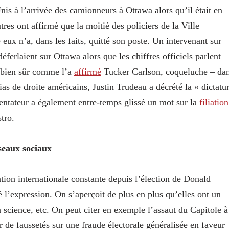
is à l’arrivée des camionneurs à Ottawa alors qu’il était en
res ont affirmé que la moitié des policiers de la Ville
ux n’a, dans les faits, quitté son poste. Un intervenant sur
ferlaient sur Ottawa alors que les chiffres officiels parlent
t bien sûr comme l’a
affirmé
Tucker Carlson, coqueluche – da
as de droite américains, Justin Trudeau a décrété la « dictatu
ntateur a également entre-temps glissé un mot sur la
filiation
tro.
éseaux sociaux
ntion internationale constante depuis l’élection de Donald
 l’expression. On s’aperçoit de plus en plus qu’elles ont un
la science, etc. On peut citer en exemple l’assaut du Capitole à
 de faussetés sur une fraude électorale généralisée en faveur