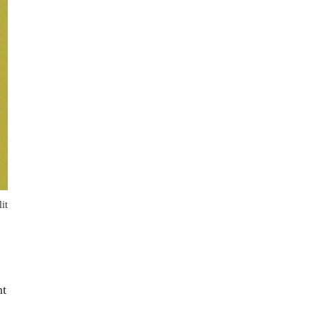
it
nt