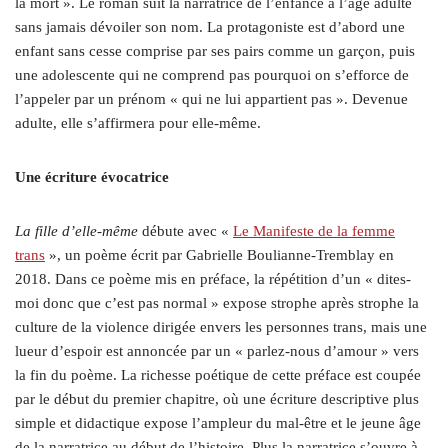
la mort ». Le roman suit la narratrice de l’enfance à l’âge adulte
sans jamais dévoiler son nom. La protagoniste est d’abord une
enfant sans cesse comprise par ses pairs comme un garçon, puis
une adolescente qui ne comprend pas pourquoi on s’efforce de
l’appeler par un prénom « qui ne lui appartient pas ». Devenue
adulte, elle s’affirmera pour elle-même.
Une écriture évocatrice
La fille d’elle-même
débute avec «
Le Manifeste de la femme
trans
», un poème écrit par Gabrielle Boulianne-Tremblay en
2018. Dans ce poème mis en préface, la répétition d’un « dites-
moi donc que c’est pas normal » expose strophe après strophe la
culture de la violence dirigée envers les personnes trans, mais une
lueur d’espoir est annoncée par un « parlez-nous d’amour » vers
la fin du poème. La richesse poétique de cette préface est coupée
par le début du premier chapitre, où une écriture descriptive plus
simple et didactique expose l’ampleur du mal-être et le jeune âge
de la narratrice au début de l’histoire. Plus la narratrice s’ouvre à