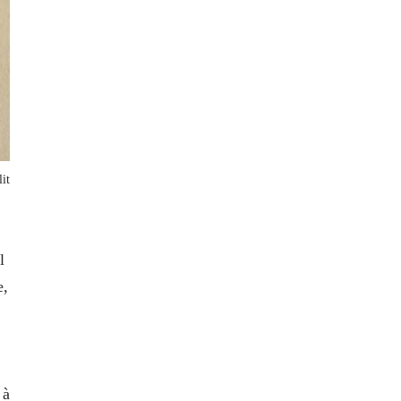
it
l
e,
 à