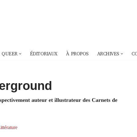
 QUEER
ÉDITORIAUX
À PROPOS
ARCHIVES
C
derground
spectivement auteur et illustrateur des Carnets de
ittérature