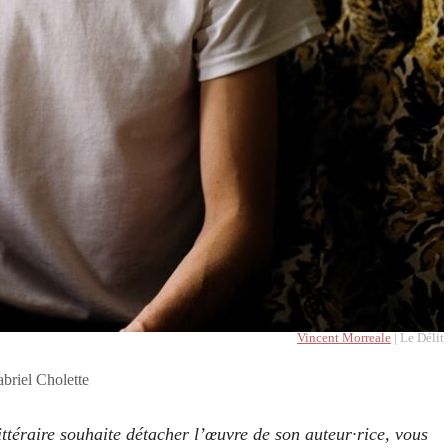
Vincent Morreale
| Le Délit
briel Cholette
ttéraire souhaite détacher l’œuvre de son auteur·rice, vous