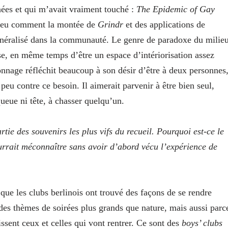
nnées et qui m’avait vraiment touché :
The Epidemic of Gay
n peu comment la montée de
Grindr
et des applications de
généralisé dans la communauté. Le genre de paradoxe du milie
ense, en même temps d’être un espace d’intériorisation assez
nnage réfléchit beaucoup à son désir d’être à deux personnes
n peu contre ce besoin. Il aimerait parvenir à être bien seul,
ueue ni tête, à chasser quelqu’un.
tie des souvenirs les plus vifs du recueil. Pourquoi est-ce le
ourrait méconnaître sans avoir d’abord vécu l’expérience de
t que les clubs berlinois ont trouvé des façons de se rendre
es thèmes de soirées plus grands que nature, mais aussi parc
issent ceux et celles qui vont rentrer. Ce sont des
boys’ clubs