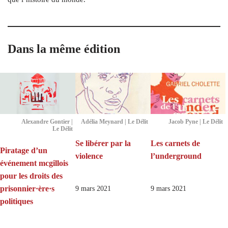
Dans la même édition
Alexandre Gontier |
Adélia Meynard | Le Délit
Jacob Pyne | Le Délit
Le Délit
Se libérer par la
Les carnets de
Piratage d’un
violence
l’underground
événement mcgillois
pour les droits des
prisonnier·ère·s
9 mars 2021
9 mars 2021
politiques