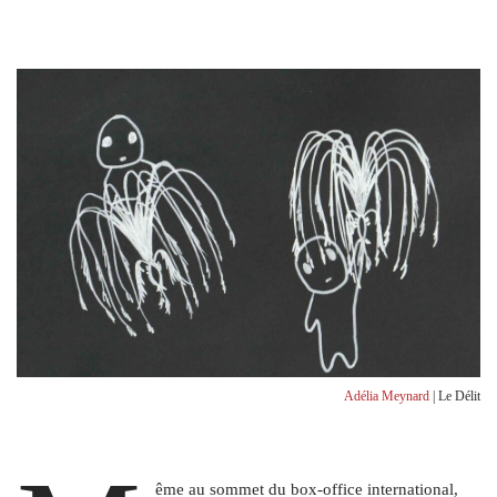
Adélia Meynard
| Le Délit
ême au sommet du box-office international,