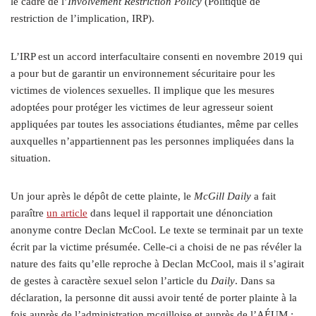
le cadre de l’
Involvement Restriction Policy
(Politique de
restriction de l’implication, IRP).
L’IRP est un accord interfacultaire consenti en novembre 2019 qui
a pour but de garantir un environnement sécuritaire pour les
victimes de violences sexuelles. Il implique que les mesures
adoptées pour protéger les victimes de leur agresseur soient
appliquées par toutes les associations étudiantes, même par celles
auxquelles n’appartiennent pas les personnes impliquées dans la
situation.
Un jour après le dépôt de cette plainte, le
McGill Daily
a fait
paraître
un article
dans lequel il rapportait une dénonciation
anonyme contre Declan McCool. Le texte se terminait par un texte
écrit par la victime présumée. Celle-ci a choisi de ne pas révéler la
nature des faits qu’elle reproche à Declan McCool, mais il s’agirait
de gestes à caractère sexuel selon l’article du
Daily
. Dans sa
déclaration, la personne dit aussi avoir tenté de porter plainte à la
fois auprès de l’administration mcgilloise et auprès de l’AÉUM ;