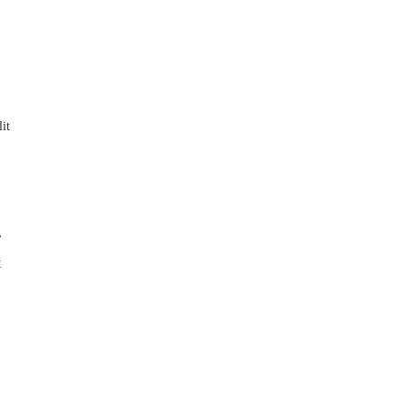
it
»
t