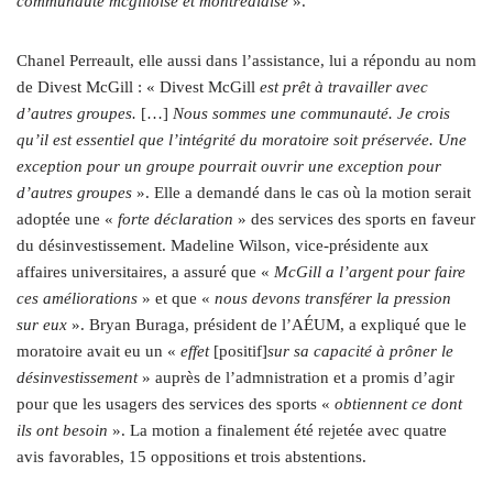
communauté mcgilloise et montréalaise
».
Chanel Perreault, elle aussi dans l’assistance, lui a répondu au nom
de Divest McGill : « Divest McGill
est prêt à travailler avec
d’autres groupes.
[…]
Nous sommes une communauté. Je crois
qu’il est essentiel que l’intégrité du moratoire soit préservée. Une
exception pour un groupe pourrait ouvrir une exception pour
d’autres groupes
». Elle a demandé dans le cas où la motion serait
adoptée une «
forte déclaration
» des services des sports en faveur
du désinvestissement. Madeline Wilson, vice-présidente aux
affaires universitaires, a assuré que «
McGill a l’argent pour faire
ces améliorations
» et que «
nous devons transférer la pression
sur eux
». Bryan Buraga, président de l’AÉUM, a expliqué que le
moratoire avait eu un «
effet
[positif]
sur sa capacité à prôner le
désinvestissement
» auprès de l’admnis
tration
et a promis d’agir
pour que les usagers des services des sports «
obtiennent ce dont
ils ont besoin
». La motion a finalement été rejetée avec quatre
avis favorables, 15 oppositions et trois abstentions.