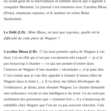
un avant-goût de la merveilleuse et sublime œuvre qui s’apprête à
conquérir Montréal. Le journal s’est entretenu avec Caroline Bleau
(Freia), chanteuse soprano, et le metteur en scène Brian
Staufenbiel.
Le Délit (LD)
:
Mme Bleau, en tant que soprano, quelle est la
difficulté de cette pièce de Wagner ?
Caroline Bleau (CB)
: C’est mon premier opéra de Wagner à vie,
donc j’ai un rôle qui n’est pas vocalement très exposé — je n’ai
pas beaucoup à chanter — ce qui me permet d’entrer dans
l’univers de Wagner d’une manière « sécuritaire », si je puis dire.
C’est certain que je vais être appelée à chanter d’autres rôles de
Wagner dans le futur […]. Il va donc me falloir développer de
l’endurance, je dirais, pour résumer Wagner. Le chanter demande
une endurance vocale et une intelligence du texte. Ce ne sont pas
seulement des personnes qui « chantent fort », il y a beaucoup de
subtilités chez Wagner que l’on ne va pas souvent chercher. Cela
sera mon but : aller exploiter ces particularités dans le futur. Toutes