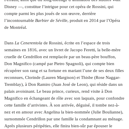
Disney —, constitue l’intrigue pour cet opéra de Rossini, qui
compte parmi les plus joués de son œuvre, derrière
l’incontournable
Barbier de Séville
, produit en 2014 par l’Opéra
de Montréal.
Dans
La Cenerentola
de Rossini, écrite en l’espace de trois
semaines en 1816, avec un livret de Jacopo Feretti, la belle-mère
cruelle de Cendrillon est remplacée par un beau-père bouffon,
Don Magnifico (campé par Pietro Spagnoli), qui compte bien
récupérer son rang et sa fortune en mariant l’une de ses deux filles
reconnues, Clorinde (Lauren Margison) et Thisbe (Rose Naggar-
Tremblay), à Don Ramiro (Juan José de Leon), qui réside dans un
palais avoisinant. Le beau prince, curieux, rend visite à Don
Magnifico en échangeant de rôle avec son laquais, pour confondre
cette famille d’arrivistes. À son arrivée, déguisé, il tombe nez-à-
nez et en amour avec Angelina la bien-nommée (Julie Boulianne),
surnommée Cendrillon par une famille la condamnant au ménage.
Après plusieurs péripéties, elle finira bien-sûr par épouser le