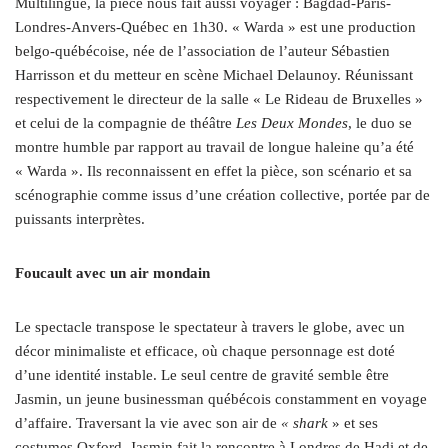
Multilingue, la pièce nous fait aussi voyager : Bagdad-Paris-
Londres-Anvers-Québec en 1h30. « Warda » est une production
belgo-québécoise, née de l’association de l’auteur Sébastien
Harrisson et du metteur en scène Michael Delaunoy. Réunissant
respectivement le directeur de la salle « Le Rideau de Bruxelles »
et celui de la compagnie de théâtre
Les Deux Mondes
, le duo se
montre humble par rapport au travail de longue haleine qu’a été
« Warda ». Ils reconnaissent en effet la pièce, son scénario et sa
scénographie comme issus d’une création collective, portée par de
puissants interprètes.
Foucault avec un air mondain
Le spectacle transpose le spectateur à travers le globe, avec un
décor minimaliste et efficace, où chaque personnage est doté
d’une identité instable. Le seul centre de gravité semble être
Jasmin, un jeune businessman québécois constamment en voyage
d’affaire. Traversant la vie avec son air de
« shark
» et ses
costumes Oxford, Jasmin fait la rencontre à Londres de Hadi et de