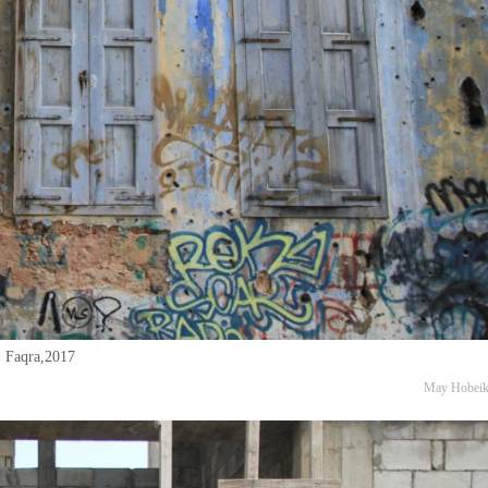
Faqra,2017
May Hobei