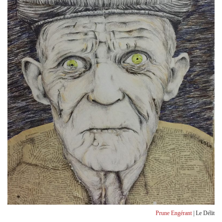
Prune Engérant
| Le Délit