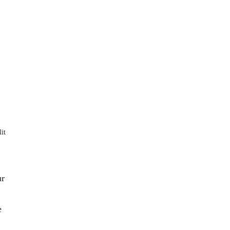
it
ur
e