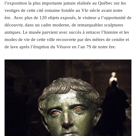
l’exposition la plus importante jamais réalisée au Québec sur les
vestiges de cette cité romaine fondée au VI
e
siècle avant notre
ère.
Avec plus de 120 objets exposés, le visiteur a l’opportunité de
découvrir, dans un cadre moderne, de remarquables sculptures
antiques. Le musée parvient avec succès à retracer l’histoire et les
modes de vie de cette ville recouverte par des mètres de cendre et
de lave après l’éruption du Vésuve en l’an 79 de notre ère.