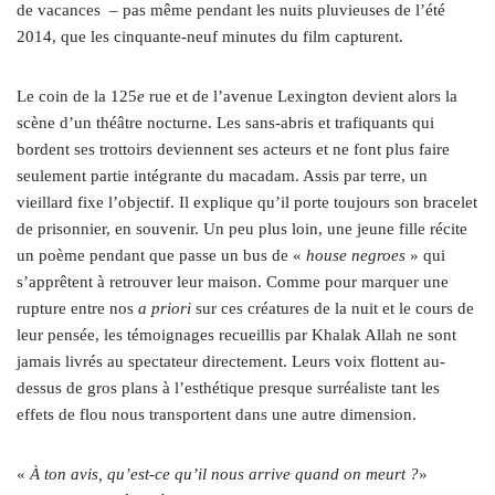
de vacances
– pas même pendant les nuits pluvieuses de l’été
2014, que les cinquante-neuf minutes du film capturent.
Le coin de la 125
e
rue et de l’avenue Lexington devient alors la
scène d’un théâtre nocturne. Les sans-abris et trafiquants qui
bordent ses trottoirs deviennent ses acteurs et ne font plus faire
seulement partie intégrante du macadam. Assis par terre, un
vieillard fixe l’objectif. Il explique qu’il porte toujours son bracelet
de prisonnier, en souvenir. Un peu plus loin, une jeune fille récite
un poème pendant que passe un bus de «
house negroes
» qui
s’apprêtent à retrouver leur maison. Comme pour marquer une
rupture entre nos
a priori
sur ces créatures de la nuit et le cours de
leur pensée, les témoignages recueillis par Khalak Allah ne sont
jamais livrés au spectateur directement. Leurs voix flottent au-
dessus de gros plans à l’esthétique presque surréaliste tant les
effets de flou nous transportent dans une autre dimension.
«
À ton avis, qu’est-ce qu’il nous arrive quand on meurt ?
»