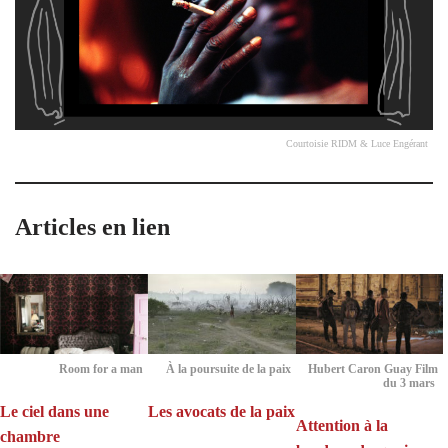
Courtoisie RIDM & Luce Engérant
Articles en lien
Room for a man
À la poursuite de la paix
Hubert Caron Guay Film
du 3 mars
Le ciel dans une
Les avocats de la paix
Attention à la
chambre