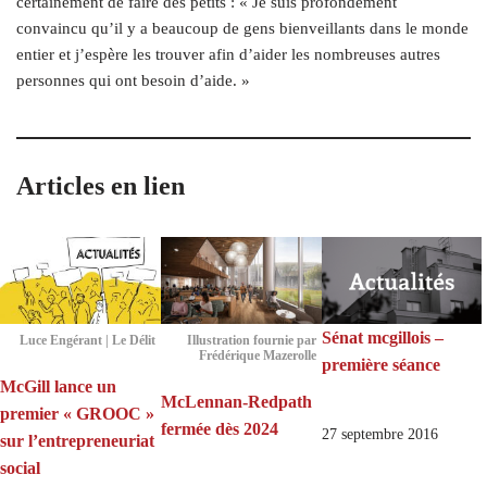
certainement de faire des petits : « Je suis profondément
convaincu qu’il y a beaucoup de gens bienveillants dans le monde
entier et j’espère les trouver afin d’aider les nombreuses autres
personnes qui ont besoin d’aide. »
Articles en lien
Sénat mcgillois –
Luce Engérant | Le Délit
Illustration fournie par
Frédérique Mazerolle
première séance
McGill lance un
McLennan-Redpath
premier « GROOC »
fermée dès 2024
27 septembre 2016
sur l’entrepreneuriat
social