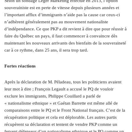
Selon un sondage Léger Marketing effectué en 2013, l’option
souverainiste est en perte de vitesse depuis plusieurs années et
l’important afflux d’immigrants n’aide pas la cause car ceux-ci
n’adhèrent généralement pas au mouvement nationaliste
d’indépendance. Ce que PKP a dit revient à dire que pour réussir à
faire du Québec un pays, il faut commencer à convaincre dès
maintenant les nouveaux arrivants des bienfaits de la souveraineté
car à ce rythme, dans 25 ans, il sera trop tard.
Fortes réactions
Après la déclaration de M. Péladeau, tous les politiciens avaient
leur mot à dire ; François Legault a accusé le PQ de vouloir
exclure les immigrants, Philippe Couillard a parlé de
« nationalisme ethnique » et Gaétan Barrette est même allé de
comparaisons entre le PQ et le Front National français. C’est de la
récupération politique et cela est déplorable. Les autres partis
récupèrent sa déclaration et tentent de vendre PKP comme un
fervent défenseur d’un nationalisme ethnique et le PQ comme un