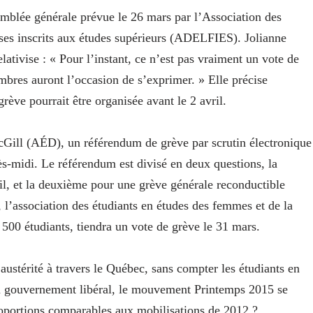
semblée générale prévue le 26 mars par l’Association des
aises inscrits aux études supérieurs (ADELFIES). Jolianne
tivise : « Pour l’instant, ce n’est pas vraiment un vote de
mbres auront l’occasion de s’exprimer. » Elle précise
ève pourrait être organisée avant le 2 avril.
McGill (AÉD), un référendum de grève par scrutin électronique
rès-midi. Le référendum est divisé en deux questions, la
ril, et la deuxième pour une grève générale reconductible
 l’association des étudiants en études des femmes et de la
500 étudiants, tiendra un vote de grève le 31 mars.
austérité à travers le Québec, sans compter les étudiants en
du gouvernement libéral, le mouvement Printemps 2015 se
proportions comparables aux mobilisations de 2012 ?