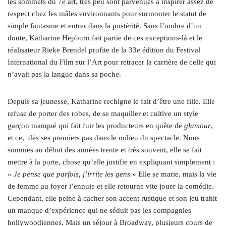
les sommets du 7
e
art, très peu sont parvenues à inspirer assez de
respect chez les mâles environnants pour surmonter le statut de
simple fantasme et entrer dans la postérité. Sans l’ombre d’un
doute, Katharine Hepburn fait partie de ces exceptions-là et le
réalisateur Rieke Brendel profite de la 33
e
édition du Festival
International du Film sur l’Art pour retracer la carrière de celle qui
n’avait pas la langue dans sa poche.
Depuis sa jeunesse, Katharine rechigne le fait d’être une fille. Elle
refuse de porter des robes, de se
maquiller et cultive un style
garçon manqué qui fait fuir les producteurs en quête de
glamour
,
et ce,
dès ses premiers pas dans le milieu du spectacle. Nous
sommes au début des années trente et très souvent, elle se fait
mettre à la porte, chose qu’elle justifie en expliquant simplement :
«
Je pense que parfois, j’irrite les gens.
» Elle se marie, mais la vie
de femme au foyer l’ennuie et elle retourne vite jouer la comédie.
Cependant, elle peine à cacher son accent rustique et son jeu trahit
un manque d’expérience qui ne séduit pas les compagnies
hollywoodiennes. Mais un séjour à Broadway, plusieurs cours de