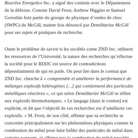
Reactive Energetics Inc
. a signé des contrats avec le Département
de la défense. Comme David Frost, Andrew Higgins et Samuel
Goroshin font partie du groupe de physique d’ondes de choc
(SWPG) de McGill, mainte fois dénoncé par
Demilitarize McGill
pour ses sujets et pratiques de recherche.
Outre le problème de savoir si les sociétés come ZND Inc. utilisent
les ressources de l’Université, la nature des recherches qu’effectue
la société pour le RDDC est source de contradictions
d
épendamment
de qui en parle. On peut lire dans le contrat que
ZND Inc. cherche à «
comprendre et améliorer la performance de
mélanges explosifs hétérogènes […] qui contiennent des particules
métalliques réactives
», ce qui selon
Demilitarize McGill
se réfère
aux explosifs thermobariques. « Le langage [dans le contrat] est
explicite, et dit que l’objectif de ces recherches est d’améliorer ces
explosifs. » M. Frost, de son côté, affirme que sa recherche se
concentre principalement sur les phénomènes physiques comme la
combustion du métal pour faire brûler des particules de métal dans
certains supports, et affirme que la combustion du métal possède