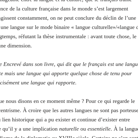
ence de la culture française dans le monde s’est largement
ragissent constamment, on ne peut conclure du déclin de l’une
, une langue sur le mode binaire « langue culturelle»/«langue 
emps, réfutant la thèse instrumentale : avant toute chose, le
une dimension.
re Encrevé dans son livre, qui dit que le français est une langu
rte mais une langue qui apporte quelque chose de tenu pour
récisément une langue qui rapporte.
 que nous disons en ce moment même ? Pour ce qui regarde le
centrisme. À croire que les autres langues ne sont pas porteus
lien historique qui a pu exister et continue d’exister entre
e qu’il y a une implication
naturelle
ou
essentielle
. À la langu
idiome de la diplomatie au XVIII
e
siècle. Certains ne s’en son