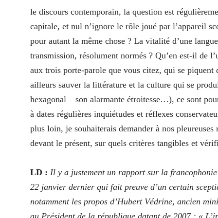
le discours contemporain, la question est régulièreme
capitale, et nul n’ignore le rôle joué par l’appareil 
pour autant la même chose ? La vitalité d’une langue 
transmission, résolument normés ? Qu’en est-il de l’us
aux trois porte-parole que vous citez, qui se piquent
ailleurs sauver la littérature et la culture qui se prod
hexagonal – son alarmante étroitesse…), ce sont pour
à dates régulières inquiétudes et réflexes conservateur
plus loin, je souhaiterais demander à nos pleureuses 
devant le présent, sur quels critères tangibles et vérif
LD :
Il y a justement un rapport sur la francophoni
22 janvier dernier qui fait preuve d’un certain scepti
notamment les propos d’Hubert Védrine, ancien minis
au Président de la république datant de 2007 : « L’ind