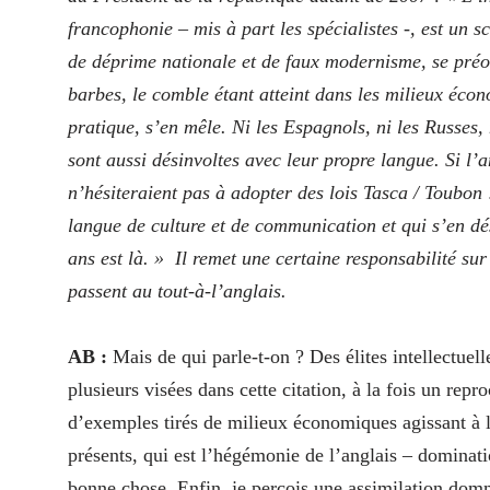
francophonie – mis à part les spécialistes -, est un 
de déprime nationale et de faux modernisme, se préoc
barbes, le comble étant atteint dans les milieux écon
pratique, s’en mêle. Ni les Espagnols, ni les Russes, 
sont aussi désinvoltes avec leur propre langue. Si l’
n’hésiteraient pas à adopter des lois Tasca / Toubon 
langue de culture et de communication et qui s’en dés
ans est là. » Il remet une certaine responsabilité sur
passent au tout-à‑l’anglais.
AB :
Mais de qui parle-t-on ? Des élites intellectuel
plusieurs visées dans cette citation, à la fois un repro
d’exemples tirés de milieux économiques agissant à 
présents, qui est l’hégémonie de l’anglais – dominatio
bonne chose. Enfin, je perçois une assimilation domma