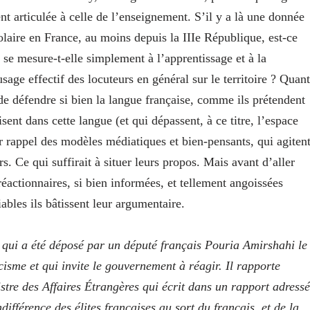
nt articulée à celle de l’enseignement. S’il y a là une donnée
scolaire en France, au moins depuis la IIIe République, est-ce
se mesure-t-elle simplement à l’apprentissage et à la
age effectif des locuteurs en général sur le territoire ? Quant
 de défendre si bien la langue française, comme ils prétendent
uisent dans cette langue (et qui dépassent, à ce titre, l’espace
 rappel des modèles médiatiques et bien-pensants, qui agiten
s. Ce qui suffirait à situer leurs propos. Mais avant d’aller
réactionnaires, si bien informées, et tellement angoissées
iables ils bâtissent leur argumentaire.
e qui a été déposé par un député français Pouria Amirshahi le
cisme et qui invite le gouvernement à réagir. Il rapporte
tre des Affaires Étrangères qui écrit dans un rapport adressé
ifférence des élites françaises au sort du français, et de la