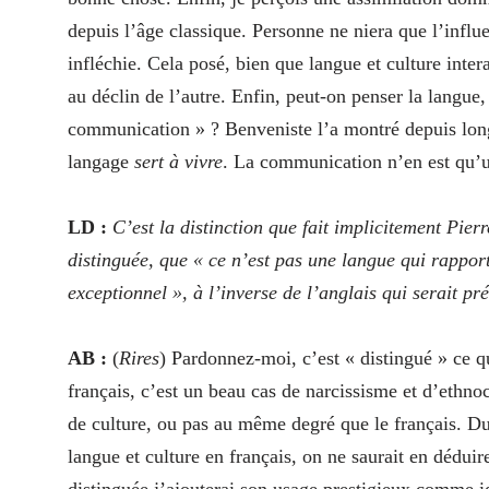
depuis l’âge classique. Personne ne niera que l’influ
infléchie. Cela posé, bien que langue et culture inte
au déclin de l’autre. Enfin, peut-on penser la langue
communication » ? Benveniste l’a montré depuis longt
langage
sert à vivre
. La communication n’en est qu’
LD :
C’est la distinction que fait implicitement Pier
distinguée, que « ce n’est pas une langue qui rappo
exceptionnel », à l’inverse de l’anglais qui serait p
AB :
(
Rires
) Pardonnez-moi, c’est « distingué » ce
français, c’est un beau cas de narcissisme et d’ethno
de culture, ou pas au même degré que le français. Du 
langue et culture en français, on ne saurait en déduir
distinguée j’ajouterai son usage prestigieux comme 