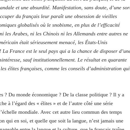
scandale et une absurdité. Manifestation, sans doute, d’une sor
cuper du français leur paraît une obsession de vieilles
omiques globalisés où le snobisme, en plus de l’efficacité
ni les Arabes, ni les Chinois ni les Allemands entre autres ne
américain était sérieusement menacé, les États-Unis
! La France est le seul pays qui a la chance de disposer d’un
intéresse, sauf institutionnellement. Le résultat en quarante
 les élites françaises, comme les conseils d’administration qui
les ? Du monde économique ? De la classe politique ? Il y a
che à l’égard des « élites » et de l’autre côté une série
l’échelle mondiale. Avec cet autre lieu commun des temps
n qui en soi, et quelle que soit la langue, n’est jamais une
geable entre la langue et la culture, que le français traîne