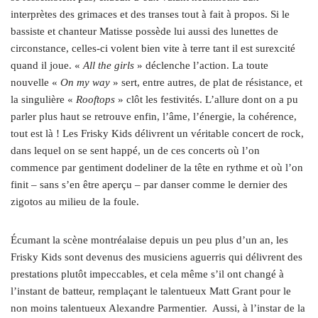
interprètes des grimaces et des transes tout à fait à propos. Si le
bassiste et chanteur Matisse possède lui aussi des lunettes de
circonstance, celles-ci volent bien vite à terre tant il est surexcité
quand il joue. «
All the girls
» déclenche l’action. La toute
nouvelle «
On my way
» sert, entre autres, de plat de résistance, et
la singulière «
Rooftops
» clôt les festivités. L’allure dont on a pu
parler plus haut se retrouve enfin, l’âme, l’énergie, la cohérence,
tout est là ! Les Frisky Kids délivrent un véritable concert de rock,
dans lequel on se sent happé, un de ces concerts où l’on
commence par gentiment dodeliner de la tête en rythme et où l’on
finit – sans s’en être aperçu – par danser comme le dernier des
zigotos au milieu de la foule.
Écumant la scène montréalaise depuis un peu plus d’un an, les
Frisky Kids sont devenus des musiciens aguerris qui délivrent des
prestations plutôt impeccables, et cela même s’il ont changé à
l’instant de batteur, remplaçant le talentueux Matt Grant pour le
non moins talentueux Alexandre Parmentier. Aussi, à l’instar de la