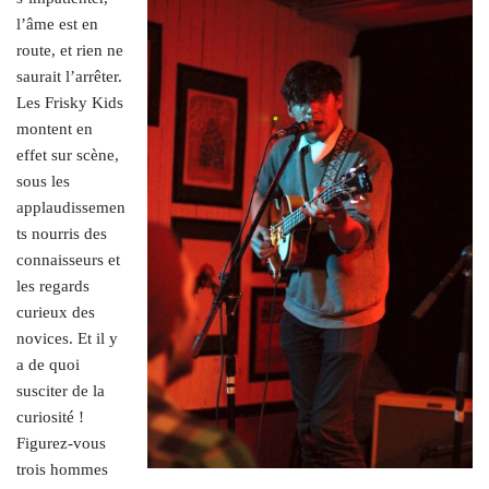
l’âme est en
route, et rien ne
saurait l’arrêter.
Les Frisky Kids
montent en
effet sur scène,
sous les
applaudissemen
ts nourris des
connaisseurs et
les regards
curieux des
novices. Et il y
a de quoi
susciter de la
curiosité !
Figurez-vous
trois hommes