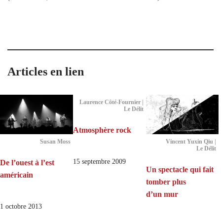
Articles en lien
Laurence Côté-Fournier |
Le Délit
Atmosphère rock
Susan Moss
Vincent Yuxin Qiu |
Le Délit
15 septembre 2009
De l’ouest à l’est
Un spectacle qui fait
américain
tomber plus
d’un mur
1 octobre 2013