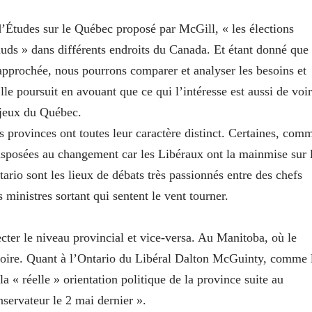
Études sur le Québec proposé par McGill, « les élections
auds » dans différents endroits du Canada. Et étant donné que
rapprochée, nous pourrons comparer et analyser les besoins et
le poursuit en avouant que ce qui l’intéresse est aussi de voir
enjeux du Québec.
es provinces ont toutes leur caractère distinct. Certaines, com
isposées au changement car les Libéraux ont la mainmise sur 
ario sont les lieux de débats très passionnés entre des chefs
ministres sortant qui sentent le vent tourner.
cter le niveau provincial et vice-versa. Au Manitoba, où le
ctoire. Quant à l’Ontario du Libéral Dalton McGuinty, comme 
a « réelle » orientation politique de la province suite au
nservateur le 2 mai dernier ».