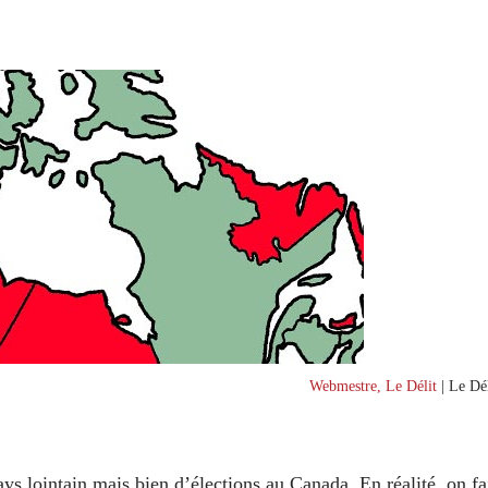
Webmestre, Le Délit
| Le Dél
s lointain mais bien d’élections au Canada. En réalité, on fa