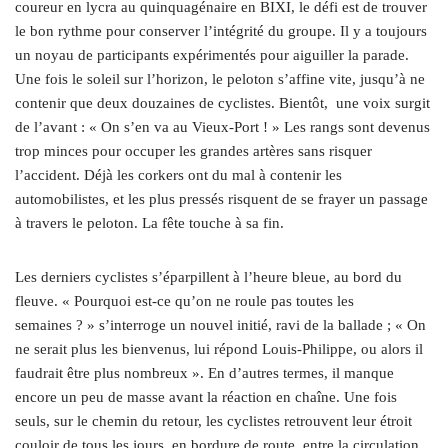
coureur en lycra au quinquagénaire en BIXI, le défi est de trouver
le bon rythme pour conserver l’intégrité du groupe. Il y a toujours
un noyau de participants expérimentés pour aiguiller la parade.
Une fois le soleil sur l’horizon, le peloton s’affine vite, jusqu’à ne
contenir que deux douzaines de cyclistes. Bientôt, une voix surgit
de l’avant : « On s’en va au Vieux-Port ! » Les rangs sont devenus
trop minces pour occuper les grandes artères sans risquer
l’accident. Déjà les corkers ont du mal à contenir les
automobilistes, et les plus pressés risquent de se frayer un passage
à travers le peloton. La fête touche à sa fin.
Les derniers cyclistes s’éparpillent à l’heure bleue, au bord du
fleuve. « Pourquoi est-ce qu’on ne roule pas toutes les
semaines ? » s’interroge un nouvel initié, ravi de la ballade ; « On
ne serait plus les bienvenus, lui répond Louis-Philippe, ou alors il
faudrait être plus nombreux ». En d’autres termes, il manque
encore un peu de masse avant la réaction en chaîne. Une fois
seuls, sur le chemin du retour, les cyclistes retrouvent leur étroit
couloir de tous les jours, en bordure de route, entre la circulation