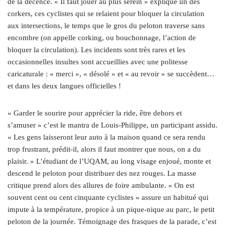
de la décence. « Il faut jouer au plus serein » explique un des
corkers, ces cyclistes qui se relaient pour bloquer la circulation
aux intersections, le temps que le gros du peloton traverse sans
encombre (on appelle corking, ou bouchonnage, l’action de
bloquer la circulation). Les incidents sont très rares et les
occasionnelles insultes sont accueillies avec une politesse
caricaturale : « merci », « désolé » et « au revoir » se succèdent…
et dans les deux langues officielles !
« Garder le sourire pour apprécier la ride, être dehors et
s’amuser » c’est le mantra de Louis-Philippe, un participant assidu.
« Les gens laisseront leur auto à la maison quand ce sera rendu
trop frustrant, prédit-il, alors il faut montrer que nous, on a du
plaisir. » L’étudiant de l’UQAM, au long visage enjoué, monte et
descend le peloton pour distribuer des nez rouges. La masse
critique prend alors des allures de foire ambulante. « On est
souvent cent ou cent cinquante cyclistes » assure un habitué qui
impute à la température, propice à un pique-nique au parc, le petit
peloton de la journée. Témoignage des frasques de la parade, c’est